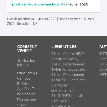
platform/science-snack-cards
- février 2025
Date de modification : 10 mars 2025 | Date de création : 07 mars
2025 | Rédaction : MP
COMMENT
LIENS UTILES
AUT
VENIR ?
Site du Centre INRAE
INT
Versailles-Saclay
Eco
Toutes les
infos ici
Site du Département
BRC
INRAE AgroEcoSystem
ValO
UMR EcoSys
Site du Département
MET
Campus
INRAE SPE Santé des
INRAE -
plantes et
AgroParisTech
environnement
22 place de
Site INRAE National
l’Agronomie
Site SIAFEE
91120
AgroParisTech