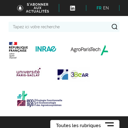
S'ABONNER
FR
EN
AUX
ACTUALITÉS
Tapez
ici
votre
recherche
Toutes les rubriques