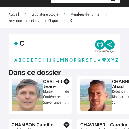
Accueil
Laboratoire EcoSys
Membres de l'unité
C
Personnel par ordre alphabétique
C
Imprimer
Partager
A
B
C
D
E
F
G
H
I
J
K
L
M
N
O
P
Q
R
S
T
U
V
W
X
Y
Z
Dans ce dossier
CASTELL
CHABB
En savoir plus
Jean-
Abad
François
Maître de
Research 
Conférences :
Biogeochem
Surveillance de
Soil sc
la qualité de l’air,
Grassland
ozone et
Agroecosys
végétaux
Ecosystem-
CHAMBON Camille
CHAVINIER Caroline
sustainabil
En savoir plus