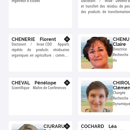
Ingénieur d'Etudes
Doctorant / Inrae : Devenir da
et transfert des résidus de pes
des produits de transformation
eaux de drainage d’une parcelle
après l’implantation d’une c
Miscanthus : suivi expérim
modélisation
CHENERIE Florent
CHENU
En savoir plus
Claire
Doctorant / Inrae CDD Apports
Directr
répétés de produits résiduaires
Recherche 
organiques en agriculture : comment
du 
concilier stockage de carbone
biogéochim
organique dans les sols, fourniture
matières o
d’azote aux cultures et faibles pertes
vers l’environnement ?
CHEVAL Pénélope
CHIRO
En savoir plus
Clémen
Scientifique Maître de Conférences
Charg
Recher
Dynamiqu
échelle des
organique
sol
CIURARU
COCHARD Léa
En savoir plus