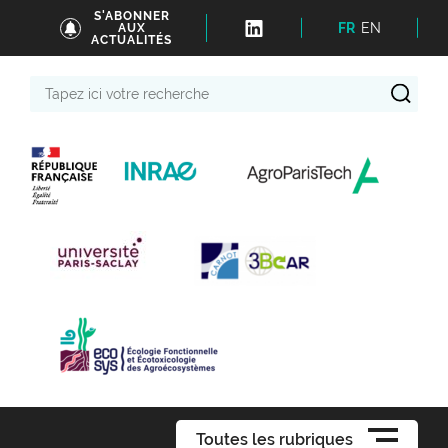
S'ABONNER
FR
EN
AUX
ACTUALITÉS
Tapez
ici
votre
recherche
Toutes les rubriques