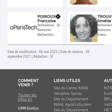
mesures
physiques,
matière
POIROUX
TROUV
organique,
En savoir plus
Françoise
Amélie
Stabilité
Technicienne de
Technicie
structurale
Recherche :
Recherc
d'agrégats
BioChemEnv
Ecoto
turricules 
plateforme
de terre
Biochem-E
Date de modification : 06 mai 2025 | Date de création : 30
septembre 2021 | Rédaction : SF
COMMENT
LIENS UTILES
AUT
VENIR ?
Site du Centre INRAE
INT
Versailles-Saclay
Eco
Toutes les
infos ici
Site du Département
BRC
INRAE AgroEcoSystem
ValO
UMR EcoSys
Site du Département
MET