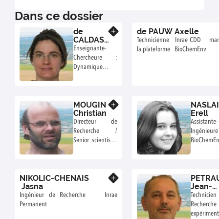
Dans ce dossier
de
de PAUW Axelle
En savoir plus
CALDAS
Technicienne Inrae CDD man
Thérèse
Enseignante-
la plateforme BioChemEnv
Chercheure :
Dynamique et
impacts sur
organismes
terrestres
MOUGIN
NASLA
En savoir plus
Christian
Erell
Directeur de
Assistante-
Recherche /
Ingénie
Senior scientist :
BioChemE
Ecotoxicologie
des sols
NIKOLIC-CHENAIS
PETRA
En savoir plus
Jasna
Jean-
Pierre
Ingénieur de Recherche Inrae
Technici
Permanent
Recherche 
expériment