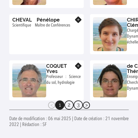
ecology,
Agroecosystem,
Ecosystem-
CHEVAL Pénélope
CHI
sustainability
En savoir plus
Clé
Scientifique Maître de Conférences
Chargé
Dyna
échel
organi
COQUET
de 
En savoir plus
Yves
Thé
Professeur : Science
Enseig
du sol, hydrologie
Che
Dynam
sur 
terrest
1
2
3
(current)
Date de modification : 06 mai 2025 | Date de création : 21 novembre
2022 | Rédaction : SF