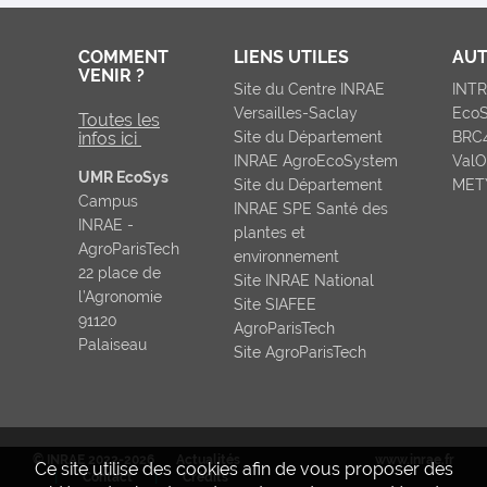
COMMENT
LIENS UTILES
AUT
VENIR ?
Site du Centre INRAE
INT
Versailles-Saclay
Eco
Toutes les
infos ici
Site du Département
BRC
INRAE AgroEcoSystem
ValO
UMR EcoSys
Site du Département
MET
Campus
INRAE SPE Santé des
INRAE -
plantes et
AgroParisTech
environnement
22 place de
Site INRAE National
l’Agronomie
Site SIAFEE
91120
AgroParisTech
Palaiseau
Site AgroParisTech
© INRAE 2022-2026
Actualités
www.inrae.fr
Ce site utilise des cookies afin de vous proposer des
Contact
Crédits