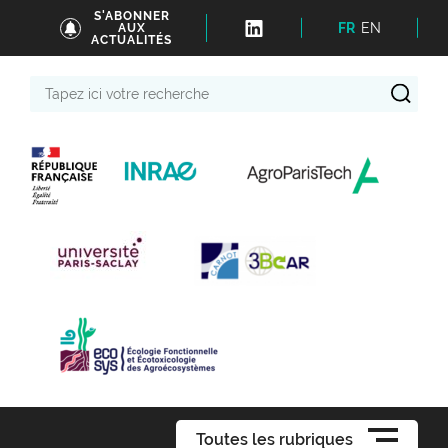
S'ABONNER
FR
EN
AUX
ACTUALITÉS
Tapez
ici
votre
recherche
Toutes les rubriques