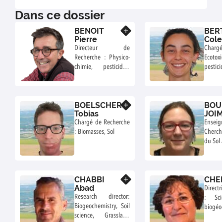
Dans ce dossier
BENOIT
BER
En savoir plus
Pierre
Cole
Directeur de
Chargé
Recherche : Physico-
Ecoto
chimie, pesticides,
pestici
couplages des
paysa
processus
BOELSCHER
BOU
En savoir plus
Tobias
JOI
Soph
Chargé de Recherche
Enseig
: Biomasses, Sol
Cherch
du Sol
CHABBI
CHEN
En savoir plus
Abad
Direct
Research director:
: Sc
Biogeochemistry, Soil
biogéo
science, Grassland
organi