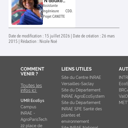
N'doukoua
Lydie
Assistante
Ingénieure CDD.
Projet CANETTE
Date de modification : 15 juillet 2026 | Date de création : 26 mars
2015 | Rédaction : Nicole Noé
COMMENT
LIENS UTILES
AUT
VENIR ?
Site du Centre INRAE
INT
Versailles-Saclay
Eco
Toutes les
infos ici
Site du Département
BRC
INRAE AgroEcoSystem
ValO
UMR EcoSys
Site du Département
MET
Campus
INRAE SPE Santé des
INRAE -
plantes et
AgroParisTech
environnement
22 place de
Site INRAE National