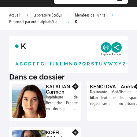
Accueil
Laboratoire EcoSys
Membres de l'unité
K
Personnel par ordre alphabétique
K
Imprimer
Partager
A
B
C
D
E
F
G
H
I
J
K
L
M
N
O
P
Q
R
S
T
U
V
W
X
Y
Z
Dans ce dossier
KALALIAN
KENCLOVA Aneta
En savoir plus
En savoir plus
Carmen
Doctorante Modélisation 
Ingénieure de
bilan hydrique des espac
Recherche : Experte
végétalisés en milieu urbain 
en développement
fortement artificialisé
d'instrument
KOFFI
En savoir plus