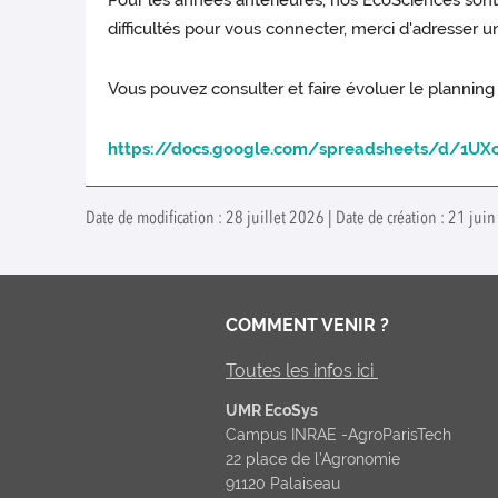
Pour les années antérieures, nos EcoSciences sont
difficultés pour vous connecter, merci d'adresser u
Vous pouvez consulter et faire évoluer le planning
https://docs.google.com/spreadsheets/d/1UX
Date de modification : 28 juillet 2026 | Date de création : 21 juin
COMMENT VENIR ?
Toutes les infos ici
UMR EcoSys
Campus INRAE -AgroParisTech
22 place de l’Agronomie
91120 Palaiseau