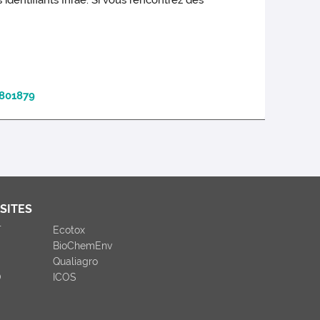
identifiants Inrae. Si vous rencontrez des
801879
SITES
T
Ecotox
BioChemEnv
Qualiagro
O
ICOS