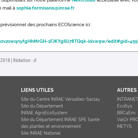
 disponibles sur notre plateforme
NextCloud
accessible avec vos 
n mail à
sophie.formisano@inrae.fr
 prévisionnel des prochains ECOScience ici :
ozv2swqnyfgHhMrGH-1FJKYgIlli78TQqk-idxw9w/edit#gid=455
 2018 | Rédaction : sf
LIENS UTILES
AUTRES 
Site du Centre INRAE Versailles-Saclay
INTRANE
Site du Département
EcoSys
INRAE AgroEcoSystem
BRC4Env
Site du Département INRAE SPE Santé
ValOr PR
des plantes et environnement
METYS
Site INRAE National