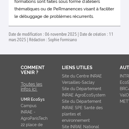
formations sont faites sous forme d’ateliers
thématiques ou de PeRmanences visant à faciliter
le débuggage de problèmes récurrents.
Date de modification : 06 novembre 2025 | Date de création : 11
mars 2025 | Rédaction : Sophie Formisano
COMMENT
LIENS UTILES
AUT
VENIR ?
Site du Centre INRAE
INT
Versailles-Saclay
Eco
Toutes les
infos ici
Site du Département
BRC
INRAE AgroEcoSystem
ValO
UMR EcoSys
Site du Département
MET
Campus
INRAE SPE Santé des
INRAE -
plantes et
AgroParisTech
environnement
22 place de
Site INRAE National