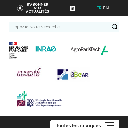
S'ABONNER
FR
EN
AUX
ACTUALITÉS
Tapez
ici
votre
recherche
Toutes les rubriques