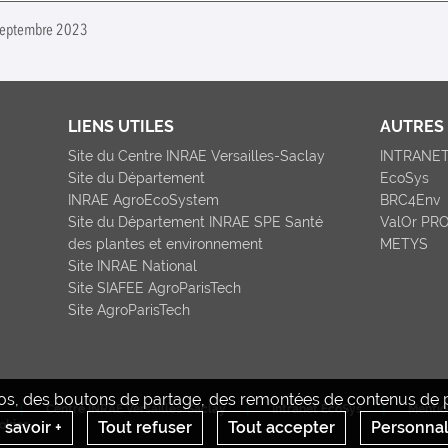
 septembre 2023
LIENS UTILES
AUTRES 
Site du Centre INRAE Versailles-Saclay
INTRANE
Site du Département
EcoSys
INRAE AgroEcoSystem
BRC4Env
Site du Département INRAE SPE Santé
ValOr PR
des plantes et environnement
METYS
Site INRAE National
Site SIAFEE AgroParisTech
Site AgroParisTech
déos, des boutons de partage, des remontées de contenus de pl
Centre INRAE Versailles-Saclay
Intranet EcoSys
Mentio
 savoir +
Tout refuser
Tout accepter
Personnal
okies