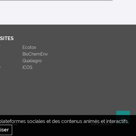
SITES
T
Ecotox
BioChemEnv
Qualiagro
O
ICOS
ateformes sociales et des contenus animés et interactifs.
Re
ns legales
www.inrae.fr
iser