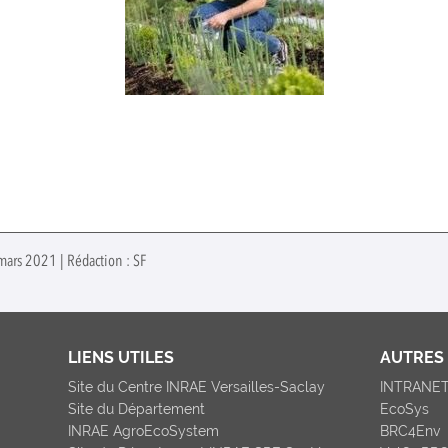
mars 2021 | Rédaction : SF
LIENS UTILES
AUTRES 
Site du Centre INRAE Versailles-Saclay
INTRANE
Site du Département
EcoSys
INRAE AgroEcoSystem
BRC4Env