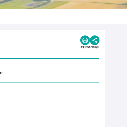
Imprimer
Partager
he