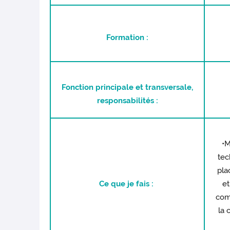
Formation :
Fonction principale et transversale,
responsabilités :
•M
tec
pla
Ce que je fais :
et
comm
la 