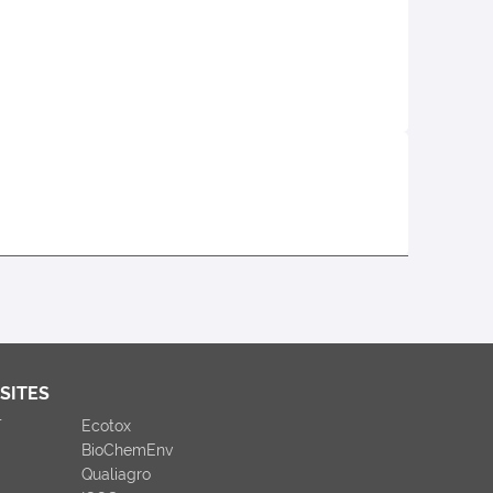
SITES
T
Ecotox
BioChemEnv
Qualiagro