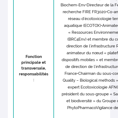
Biochem-Env•Directeur de la F
recherche FIRE FR3020•Co-an
réseau d’écotoxicologie ter
aquatique (ECOTOX)•Animateur
« Ressources Environneme
(BRC4Env) et membre du c
direction de l’infrastructur
animateur du nœud « plate
Fonction
dispositifs mobiles » et memb
principale et
de direction de l’infrastruct
transversale,
France•Chairman du sous-com
responsabilités
:
Quality – Biological methods »
expert Ecotoxicologie AFN
président du sous-groupe « Sa
et biodiversité » du Groupe 
PhytoPharmacoVigilance de