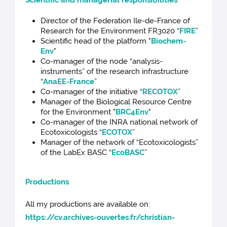
Scientific and managerial responsibilities
Director of the Federation Ile-de-France of
Research for the Environment FR3020 “
FIRE
”
Scientific head of the platform "
Biochem-
Env
"
Co-manager of the node “analysis-
instruments” of the research infrastructure
“
AnaEE-France
”
Co-manager of the initiative “
RECOTOX
”
Manager of the Biological Resource Centre
for the Environment "
BRC4Env
"
Co-manager of the INRA national network of
Ecotoxicologists “
ECOTOX
”
Manager of the network of “Ecotoxicologists”
of the LabEx BASC “
EcoBASC
”
Productions
All my productions are available on:
https://cv.archives-ouvertes.fr/christian-