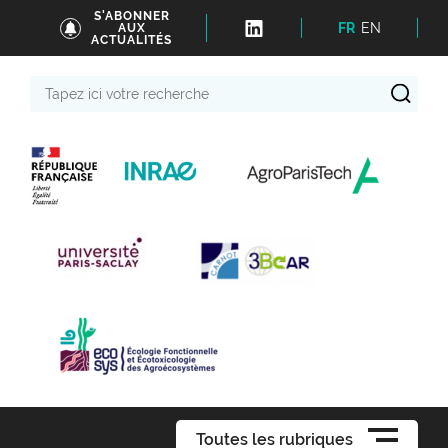
S'ABONNER
FR
EN
AUX
ACTUALITÉS
Tapez
ici
votre
recherche
Toutes les rubriques