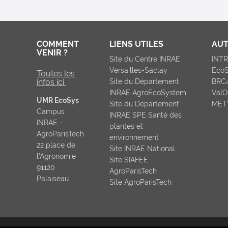
COMMENT
LIENS UTILES
AUT
VENIR ?
Site du Centre INRAE
INT
Versailles-Saclay
Eco
Toutes les
infos ici
Site du Département
BRC
INRAE AgroEcoSystem
ValO
UMR EcoSys
Site du Département
MET
Campus
INRAE SPE Santé des
INRAE -
plantes et
AgroParisTech
environnement
22 place de
Site INRAE National
l’Agronomie
Site SIAFEE
91120
AgroParisTech
Palaiseau
Site AgroParisTech