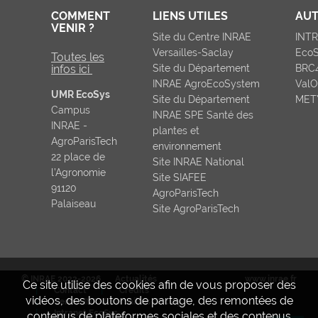
COMMENT
LIENS UTILES
AUT
VENIR ?
Site du Centre INRAE
INT
Versailles-Saclay
Eco
Toutes les
infos ici
Site du Département
BRC
INRAE AgroEcoSystem
ValO
UMR EcoSys
Site du Département
MET
Campus
INRAE SPE Santé des
INRAE -
plantes et
AgroParisTech
environnement
22 place de
Site INRAE National
l’Agronomie
Site SIAFEE
91120
AgroParisTech
Palaiseau
Site AgroParisTech
© INRAE 2022-2026
Actualités
www.inrae.fr
Ce site utilise des cookies afin de vous proposer des
Contact
Crédits
vidéos, des boutons de partage, des remontées de
Centre INRAE Versailles-Saclay
Intranet EcoSys
contenus de plateformes sociales et des contenus