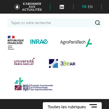
S'ABONNER
FR
EN
AUX
ACTUALITÉS
Tapez
ici
votre
recherche
Toutes les rubriques