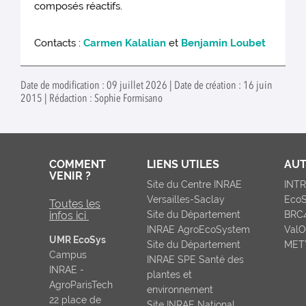
composés réactifs.
Contacts :
Carmen Kalalian
et
Benjamin Loubet
Date de modification : 09 juillet 2026 | Date de création : 16 juin
2015 | Rédaction : Sophie Formisano
COMMENT
LIENS UTILES
AUT
VENIR ?
Site du Centre INRAE
INT
Versailles-Saclay
Eco
Toutes les
infos ici
Site du Département
BRC
INRAE AgroEcoSystem
ValO
UMR EcoSys
Site du Département
MET
Campus
INRAE SPE Santé des
INRAE -
plantes et
AgroParisTech
environnement
22 place de
Site INRAE National