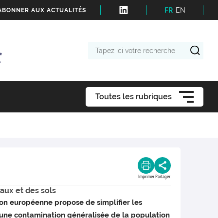
FR
EN
'ABONNER AUX ACTUALITÉS
Tapez
ici
votre
recherche
Toutes les rubriques
Imprimer
Partager
eaux et des sols
ion européenne propose de simplifier les
t une contamination généralisée de la population