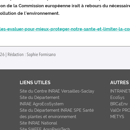
cision de la Commission européenne irait à rebours du nécessai
pollution de l’environnement.
es-evaluer-pour-mieux-proteger-notre-sante-et-limiter-la-co
026 | Rédaction : Sophie Formisano
LIENS UTILES
AUTRES 
Site du Centre INRAE Versailles-Saclay
INTRANE
Site du Département
EcoSys
INRAE AgroEcoSystem
BRC4Env
Site du Département INRAE SPE Santé
ValOr PR
des plantes et environnement
METYS
Site INRAE National
Site SIAFEE AgroParisTech