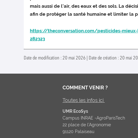
mais aussi de l’air, des eaux et des sols. La dé
afin de protéger la santé humaine et limiter la 
https://theconversation.com/pesticides-mieux-l
282323
Date de modification : 20 mai 2026 | Date de création : 20 mai 2
COMMENT VENIR ?
Toutes les infos ici
UMR EcoSys
Campus INRAE -AgroParisTech
22 place de l’Agronomie
91120 Palaiseau