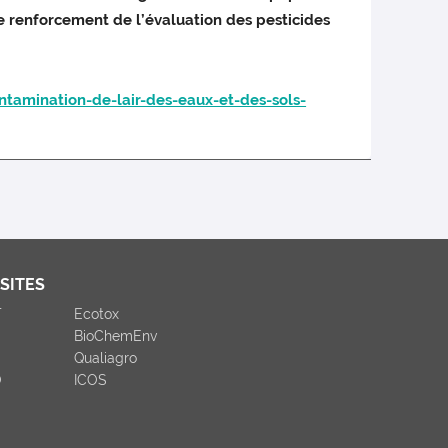
re renforcement de l’évaluation des pesticides
ntamination-de-lair-des-eaux-et-des-sols-
SITES
T
Ecotox
BioChemEnv
Qualiagro
O
ICOS